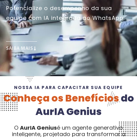
Potencialize o desempenho da sua
equipe com IA integrada ao WhatsApp
SAIBA MAIS
NOSSA IA PARA CAPACITAR SUA EQUIPE
Conheça os Benefícios
do
AurIA Genius
O
AurIA Genius
é um agente generativo
inteligente, projetado para transformar a